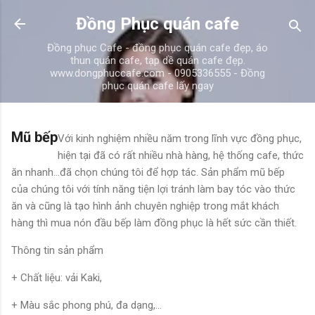
Chuyển đến nội dung chính
Đồng Phục quán cafe
Đồng phục Cafe - đồng phục quán cafe đẹp, áo
thun quán cafe, tạp dề quán cafe đẹp.
www.dongphuccafe.com - 0905336555 - Đồng
phục quán cafe lấy ngay
Mũ bếp
Với kinh nghiệm nhiều năm trong lĩnh vực đồng phục,
hiện tại đã có rất nhiều nhà hàng, hệ thống cafe, thức
ăn nhanh…đã chọn chúng tôi để hợp tác. Sản phẩm mũ bếp
của chúng tôi với tính năng tiện lợi tránh làm bay tóc vào thức
ăn và cũng là tạo hình ảnh chuyên nghiệp trong mắt khách
hàng thì mua nón đầu bếp làm đồng phục là hết sức cần thiết.
Thông tin sản phẩm
+ Chất liệu: vải Kaki,
+ Màu sắc phong phú, đa dạng,...