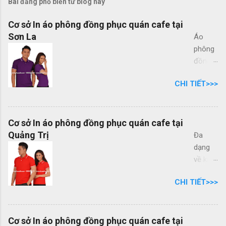
Bài đăng phổ biến từ blog này
Cơ sở In áo phông đồng phục quán cafe tại
Sơn La
Áo
phông
đồng
phục
CHI TIẾT>>>
quán
cafe
đẹp
nhất
Cơ sở In áo phông đồng phục quán cafe tại
tại Việt
Quảng Trị
Đa
Nam,
dạng
bạn
về kiểu
đang
dáng,
CHI TIẾT>>>
cần
phong
tìm
phú về
một
màu
địa chỉ
sắc,
Cơ sở In áo phông đồng phục quán cafe tại