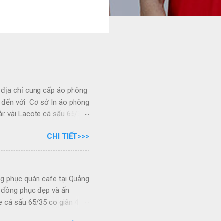
 địa chỉ cung cấp áo phông
y đến với Cơ sở In áo phông
i: vải Lacote cá sấu 65/35
ầu khách hàng - Kiểu dáng:
CHI TIẾT>>>
ze lựa chọn - In sắc nét,
ục quán cafe tại Sơn La
các sản phẩm đồng phục: -
 cafe tại Sơn La Áo phông
g phục quán cafe tại Quảng
ất. - Cam kết đúng tiến độ
o đồng phục đẹp và ấn
e cá sấu 65/35 co giãn 4
hàng - Kiểu dáng: Theo mẫu