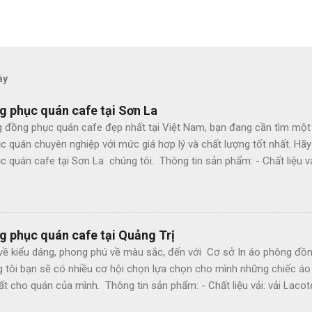
ày
g phục quán cafe tại Sơn La
 đồng phục quán cafe đẹp nhất tại Việt Nam, bạn đang cần tìm một
c quán chuyên nghiệp với mức giá hơp lý và chất lượng tốt nhất. Hã
 quán cafe tại Sơn La chúng tôi. Thông tin sản phẩm: - Chất liệu vả
4 chiều - Tính chất: Thấm mồ hôi, thoáng mát - Màu sắc: Theo nhu c
- Hình thức cắt may: may đo, theo size - Dáng rộng vừa, có nhiều si
ai màu - Cắt hàng kỹ, may đẹp, bền chắc Cơ sở In áo phông đồng ph
c loại áo phông đồng phục quán cafe chúng tôi còn cung cấp thêm 
g phục quán cafe tại Quảng Trị
 Mũ lưỡi trai - Tạp dề - Khăn bàn Cơ sở In áo phông đồng phục quán
về kiểu dáng, phong phú về màu sắc, đến với Cơ sở In áo phông đồn
 tôi khẳng định: - Luôn đi đầu về chất lượng. - Giá cả cạnh tranh nh
g tôi bạn sẽ có nhiều cơ hội chọn lựa chọn cho mình những chiếc á
 - Đội ngũ nhân viên tư vấn chuyên nghiệp. - Luôn có nhữ...
t cho quán của mình. Thông tin sản phẩm: - Chất liệu vải: vải Lacot
Tính chất: Thấm mồ hôi, thoáng mát - Màu sắc: Theo nhu cầu khách 