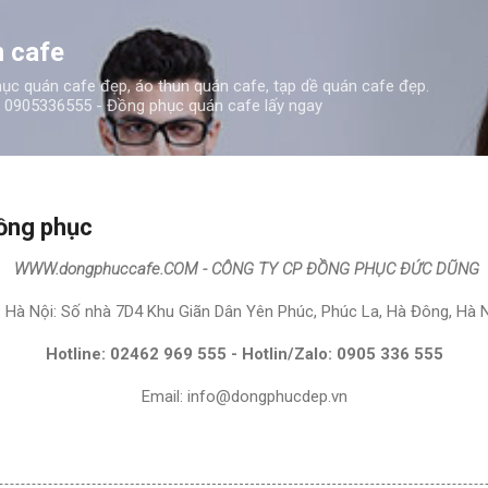
Chuyển đến nội dung chính
 cafe
c quán cafe đẹp, áo thun quán cafe, tạp dề quán cafe đẹp.
0905336555 - Đồng phục quán cafe lấy ngay
ồng phục
WWW.dongphuccafe.COM - CÔNG TY CP ĐỒNG PHỤC ĐỨC DŨNG
 Hà Nội: Số nhà 7D4 Khu Giãn Dân Yên Phúc, Phúc La, Hà Đông, Hà N
Hotline: 02462 969 555 - Hotlin/Zalo: 0905 336 555
Email: info@dongphucdep.vn