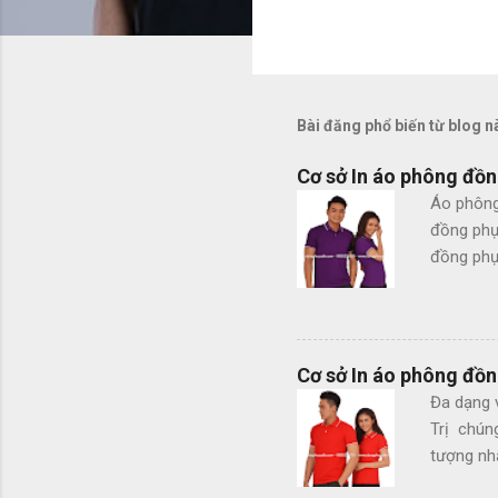
Bài đăng phổ biến từ blog n
Cơ sở In áo phông đồn
Áo phông
đồng phụ
đồng phục
co giãn 
Theo mẫu 
không ph
Ngoài cá
Cơ sở In áo phông đồn
Mũ bếp -
Đa dạng 
của chúng
Trị chún
đơn hàng.
tượng nhấ
chiều - 