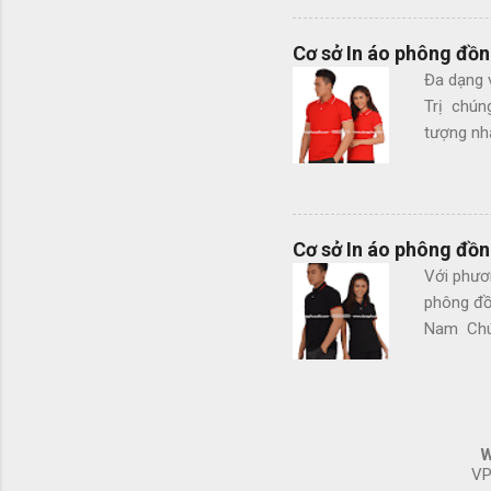
không ph
Ngoài cá
Cơ sở In áo phông đồn
Mũ bếp -
Đa dạng 
của chúng
Trị chún
đơn hàng.
tượng nhấ
chiều - 
- Hình th
màu - Cắ
loại áo 
Cơ sở In áo phông đồ
Mũ lưỡi 
Với phươ
cầu, vui 
phông đồ
phù hợp v
Nam Chún
mỗi khi s
sấu 65/3
Kiểu dáng
In sắc n
W
Quảng Na
VP
đồng phục