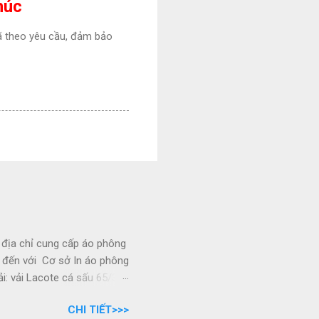
húc
 mã theo yêu cầu, đảm bảo
 địa chỉ cung cấp áo phông
y đến với Cơ sở In áo phông
i: vải Lacote cá sấu 65/35
ầu khách hàng - Kiểu dáng:
CHI TIẾT>>>
ze lựa chọn - In sắc nét,