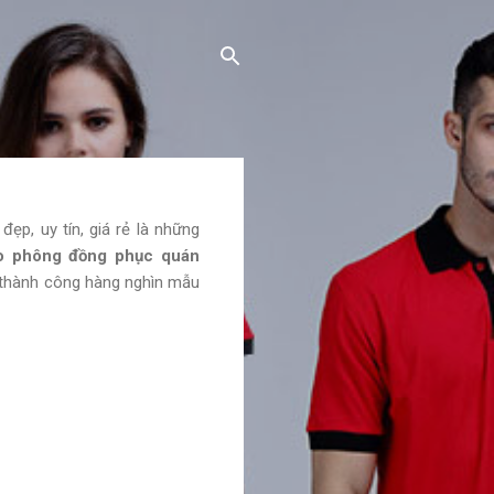
đẹp, uy tín, giá rẻ là những
áo phông đồng phục quán
 thành công hàng nghìn mẫu