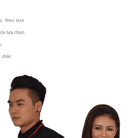
o, theo size
ize lựa chọn
u
n chắc