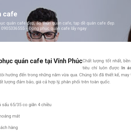
Chuyển đến nội dung chính
 cafe
c quán cafe đẹp, áo thun quán cafe, tạp dề quán cafe đẹp.
0905336555 - Đồng phục quán cafe lấy ngay
phục quán cafe tại Vĩnh Phúc
Chất lượng tốt nhất, bền 
tiêu chí luôn được
In 
tôi hướng đến trong những năm vừa qua. Chúng tôi đã thiết kế, may
t lượng đảm bảo, giá cả hợp lý, phân phối trên toàn quốc.
cá sấu 65/35 co giãn 4 chiều
thoáng mát
hách hàng