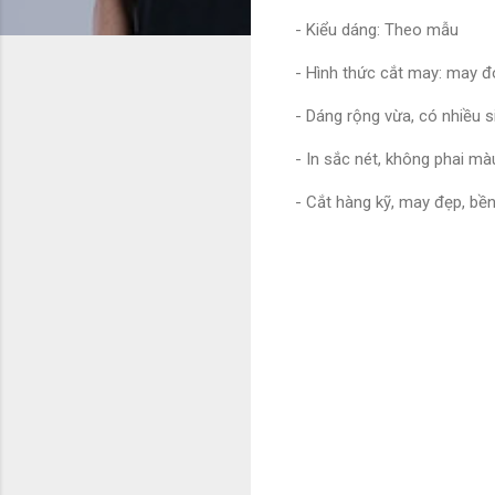
- Kiểu dáng: Theo mẫu
- Hình thức cắt may: may đ
- Dáng rộng vừa, có nhiều s
- In sắc nét, không phai mà
- Cắt hàng kỹ, may đẹp, bề