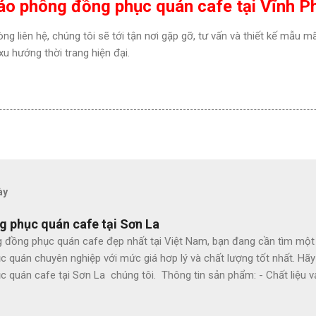
 áo phông đồng phục quán cafe tại Vĩnh P
òng liên hệ, chúng tôi sẽ tới tận nơi gặp gỡ, tư vấn và thiết kế mẫu
u hướng thời trang hiện đại.
ày
g phục quán cafe tại Sơn La
 đồng phục quán cafe đẹp nhất tại Việt Nam, bạn đang cần tìm một
c quán chuyên nghiệp với mức giá hơp lý và chất lượng tốt nhất. Hã
 quán cafe tại Sơn La chúng tôi. Thông tin sản phẩm: - Chất liệu vả
4 chiều - Tính chất: Thấm mồ hôi, thoáng mát - Màu sắc: Theo nhu c
- Hình thức cắt may: may đo, theo size - Dáng rộng vừa, có nhiều si