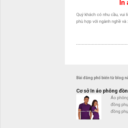
In
Quý khách có nhu cầu, vui l
phù hợp với ngành nghề và x
Bài đăng phổ biến từ blog n
Cơ sở In áo phông đồn
Áo phông
đồng phụ
đồng phục
co giãn 
Theo mẫu 