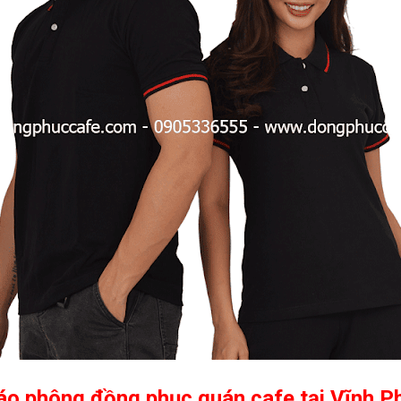
 áo phông đồng phục quán cafe tại Vĩnh P