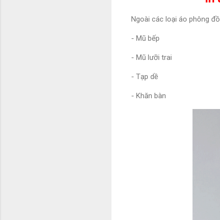
Ngoài các loại áo phông đ
- Mũ bếp
- Mũ lưỡi trai
- Tạp dề
- Khăn bàn