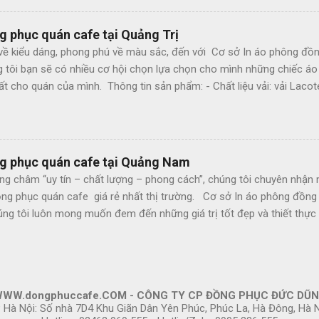
ai màu - Cắt hàng kỹ, may đẹp, bền chắc Cơ sở In áo phông đồng ph
c loại áo phông đồng phục quán cafe chúng tôi còn cung cấp thêm 
g phục quán cafe tại Quảng Trị
 Mũ lưỡi trai - Tạp dề - Khăn bàn Cơ sở In áo phông đồng phục quán
về kiểu dáng, phong phú về màu sắc, đến với Cơ sở In áo phông đồn
 tôi khẳng định: - Luôn đi đầu về chất lượng. - Giá cả cạnh tranh nh
g tôi bạn sẽ có nhiều cơ hội chọn lựa chọn cho mình những chiếc á
 - Đội ngũ nhân viên tư vấn chuyên nghiệp. - Luôn có nhữ...
t cho quán của mình. Thông tin sản phẩm: - Chất liệu vải: vải Lacot
Tính chất: Thấm mồ hôi, thoáng mát - Màu sắc: Theo nhu cầu khách 
ức cắt may: may đo, theo size - Dáng rộng vừa, có nhiều size lựa chọ
t hàng kỹ, may đẹp, bền chắc Cơ sở In áo phông đồng phục quán caf
phông đồng phục quán cafe chúng tôi còn cung cấp thêm các sản ph
ng phục quán cafe tại Quảng Nam
trai - Tạp dề - Khăn bàn Cơ sở In áo phông đồng phục quán cafe tại 
ng châm “uy tín – chất lượng – phong cách”, chúng tôi chuyên nhận 
lòng liên hệ, chúng tôi sẽ tới tận nơi gặp gỡ, tư vấn và thiết kế mẫu
ng phục quán cafe giá rẻ nhất thị trường. Cơ sở In áo phông đồng
ới ngành nghề và xu hướng thời trang hiện đại.
g tôi luôn mong muốn đem đến những giá trị tốt đẹp và thiết thực
ử dụng dịch vụ và sản phẩm của chúng tôi. Thông tin sản phẩm: - Chất
5 co giãn 4 chiều - Tính chất: Thấm mồ hôi, thoáng mát - Màu sắc: 
: Theo mẫu - Hình thức cắt may: may đo, theo size - Dáng rộng vừa,
ét, không phai màu - Cắt hàng kỹ, may đẹp, bền chắc Cơ sở In áo ph
WW.dongphuccafe.COM - CÔNG TY CP ĐỒNG PHỤC ĐỨC DŨ
m Ngoài các loại áo phông đồng phục quán cafe chúng tôi còn cu
 Hà Nội: Số nhà 7D4 Khu Giãn Dân Yên Phúc, Phúc La, Hà Đông, Hà N
: - Mũ bếp - Mũ lưỡi trai - Tạp dề - Khăn bàn Cơ sở In áo phông đồ