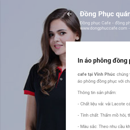
Đồng Phục quán
Đồng phục Cafe - đồng phụ
www.dongphuccafe.com - 
In áo phông đồng 
cafe tại Vĩnh Phúc
chúng 
áo phông đồng phục với chấ
Thông tin sản phẩm:
- Chất liệu vải: vải Lacote 
- Tính chất: Thấm mồ hôi, 
- Màu sắc: Theo nhu cầu k