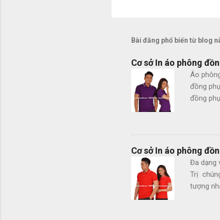
Bài đăng phổ biến từ blog n
Cơ sở In áo phông đồn
Áo phông
đồng phụ
đồng phục
co giãn 
Theo mẫu 
không ph
Ngoài cá
Cơ sở In áo phông đồn
Mũ bếp -
Đa dạng 
của chúng
Trị chún
đơn hàng.
tượng nhấ
chiều - 
- Hình th