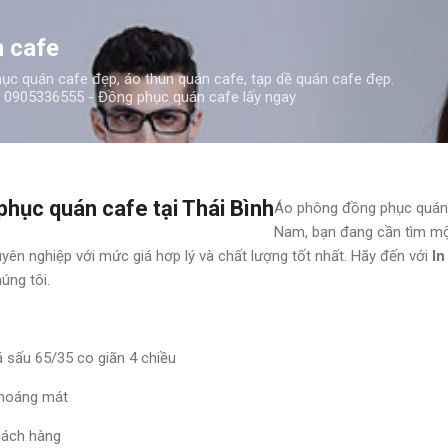
Chuyển đến nội dung chính
 cafe
c quán cafe đẹp, áo thun quán cafe, tạp dề quán cafe đẹp.
0905336555 - Đồng phục quán cafe lấy ngay
phục quán cafe tại Thái Bình
Áo phông đồng phục quán c
Nam, bạn đang cần tìm mộ
n nghiệp với mức giá hơp lý và chất lượng tốt nhất. Hãy đến với
In
úng tôi.
cá sấu 65/35 co giãn 4 chiều
thoáng mát
hách hàng