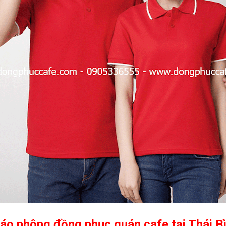
 áo phông đồng phục quán cafe tại Thái B