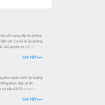
 địa chỉ cung cấp áo phông
y đến với Cơ sở In áo phông
i: vải Lacote cá sấu 65/35
ầu khách hàng - Kiểu dáng:
CHI TIẾT>>>
ze lựa chọn - In sắc nét,
ục quán cafe tại Sơn La
các sản phẩm đồng phục: -
 cafe tại Sơn La Áo phông
g phục quán cafe tại Quảng
ất. - Cam kết đúng tiến độ
o đồng phục đẹp và ấn
e cá sấu 65/35 co giãn 4
hàng - Kiểu dáng: Theo mẫu
CHI TIẾT>>>
n - In sắc nét, không phai