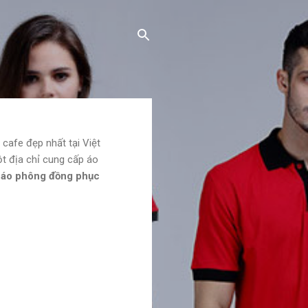
afe đẹp nhất tại Việt
t địa chỉ cung cấp áo
 áo phông đồng phục