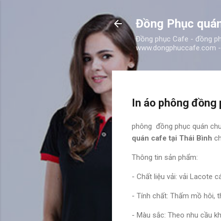
Đồng Phục quán
Đồng phục Cafe - đồng phụ
www.dongphuccafe.com - 
In áo phông đồng 
phông đồng phục quán chuyê
quán cafe tại Thái Bình
ch
Thông tin sản phẩm:
- Chất liệu vải: vải Lacote 
- Tính chất: Thấm mồ hôi, 
- Màu sắc: Theo nhu cầu k