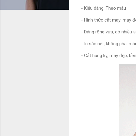
- Kiểu dáng: Theo mẫu
- Hình thức cắt may: may đ
- Dáng rộng vừa, có nhiều s
- In sắc nét, không phai mà
- Cắt hàng kỹ, may đẹp, bề