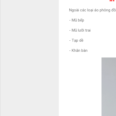
Ngoài các loại áo phông đ
- Mũ bếp
- Mũ lưỡi trai
- Tạp dề
- Khăn bàn