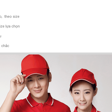
o, theo size
ize lựa chọn
u
n chắc