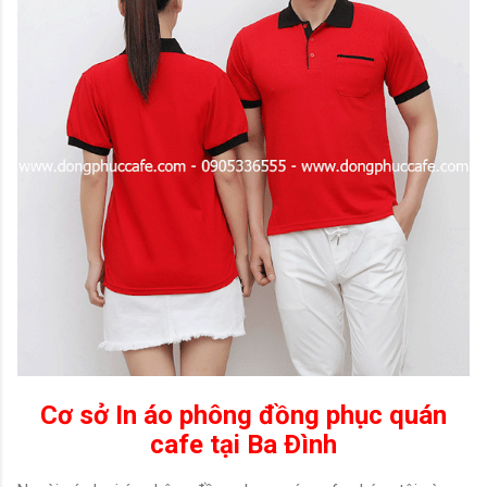
Cơ sở In áo phông đồng phục quán
cafe tại
Ba Ðình