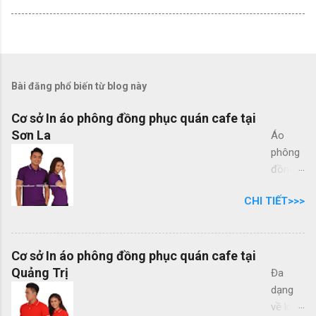
Bài đăng phổ biến từ blog này
Cơ sở In áo phông đồng phục quán cafe tại
Sơn La
Áo
phông
đồng
phục
CHI TIẾT>>>
quán
cafe
đẹp
nhất
Cơ sở In áo phông đồng phục quán cafe tại
tại Việt
Quảng Trị
Đa
Nam,
dạng
bạn
về kiểu