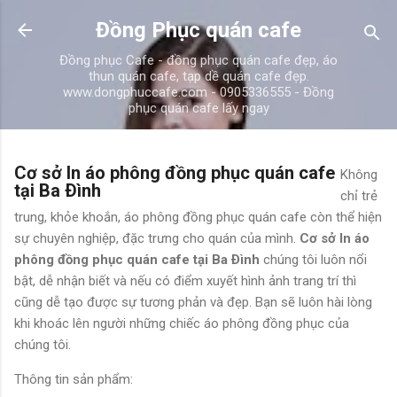
Chuyển đến nội dung chính
Đồng Phục quán cafe
Đồng phục Cafe - đồng phục quán cafe đẹp, áo
thun quán cafe, tạp dề quán cafe đẹp.
www.dongphuccafe.com - 0905336555 - Đồng
phục quán cafe lấy ngay
Cơ sở In áo phông đồng phục quán cafe
Không
tại Ba Ðình
chỉ trẻ
trung, khỏe khoắn, áo phông đồng phục quán cafe còn thể hiện
sự chuyên nghiệp, đặc trưng cho quán của mình.
Cơ sở In áo
phông đồng phục quán cafe tại Ba Ðình
chúng tôi luôn nổi
bật, dễ nhận biết và nếu có điểm xuyết hình ảnh trang trí thì
cũng dễ tạo được sự tương phản và đẹp. Bạn sẽ luôn hài lòng
khi khoác lên người những chiếc áo phông đồng phục của
chúng tôi.
Thông tin sản phẩm: